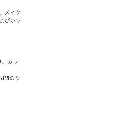
、メイク
選びがで
り、カラ
関節のシ