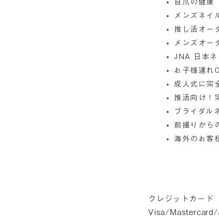
自爪の健康
メンズネイ
推し活オー
メンズオー
JNA 日本
お子様連れO
成人式に完
推活向け！
ブライダル
前撮りから
海外のお客
クレジットカード
Visa/Mastercard