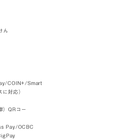
かけん
y/COIN+/Smart
ビスに対応）
銀聯）QRコー
ss Pay/OCBC
BigPay