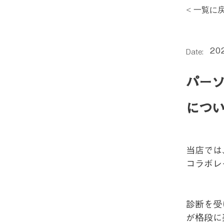
< 一覧に
20
Date:
パー
につ
当店では
コラボレ
診断を受
が格段に