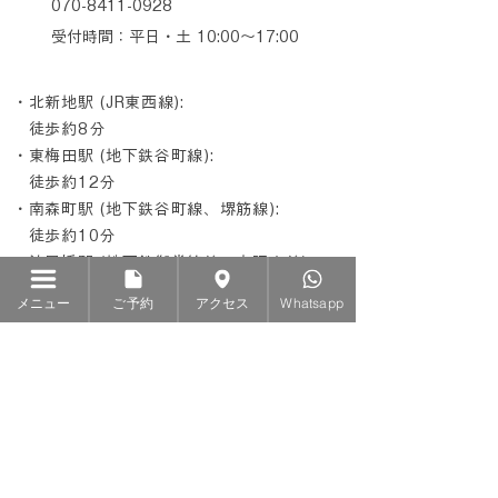
070-8411-0928
受付時間：平日・土 10:00〜17:00
・北新地駅 (JR東西線):
徒歩約8分
・東梅田駅 (地下鉄谷町線):
徒歩約12分
・南森町駅 (地下鉄谷町線、堺筋線):
徒歩約10分
・淀屋橋駅 (地下鉄御堂筋線、京阪本線):
徒歩約10分
メニュー
ご予約
アクセス
Whatsapp
西天満のネイルサロン
南森町近くのネイルサロン
北新地近くのネイルサロン
大阪フットケア
梅田フィルイン
持ち込みアートネイル